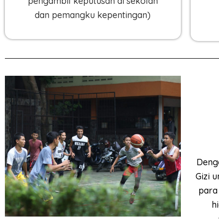
pengambil keputusan di sekolah
dan pemangku kepentingan)
Deng
Gizi 
para
h