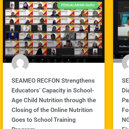
PENGALAMAN GURU
SEAMEO RECFON Strengthens
SE
Educators’ Capacity in School-
Di
Age Child Nutrition through the
Pa
Closing of the Online Nutrition
Fo
Goes to School Training
NG