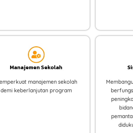
Manajemen Sekolah
Si
emperkuat manajemen sekolah
Membangun
demi keberlanjutan program
berfungs
peningka
bidan
pemantau
diduk