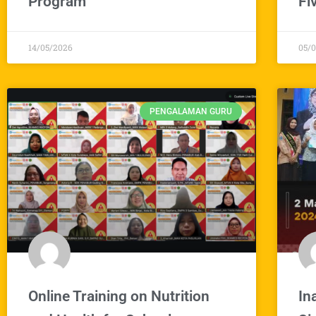
Program
Fi
14/05/2026
05/
PENGALAMAN GURU
Online Training on Nutrition
In