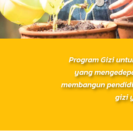
Edukasi Gizi Sekolah
Program Gizi untu
yang mengedepan
PELAJARI LEBIH LANJUT
membangun pendidik
gizi